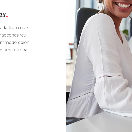
ms
avida trum que
 maecenas rcu
Commodo odion
e urna ete tra