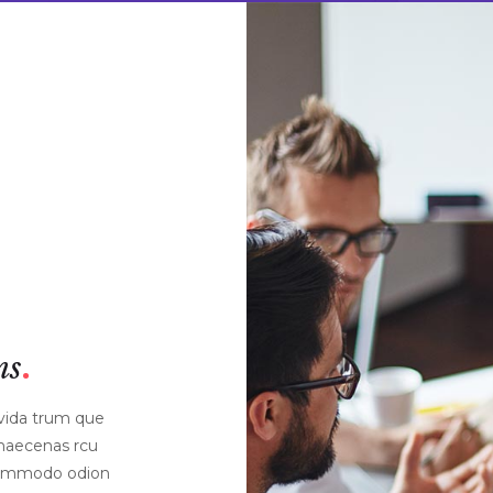
ms
avida trum que
 maecenas rcu
Commodo odion