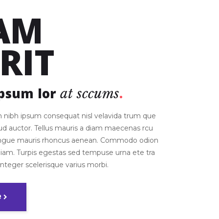
AM
IRIT
psum lor
at
sccums
 nibh ipsum consequat nisl velavida trum que
 rud auctor. Tellus mauris a diam maecenas rcu
ongue mauris rhoncus aenean. Commodo odion
diam. Turpis egestas sed tempuse urna ete tra
 integer scelerisque varius morbi.
e