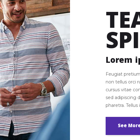
TE
SP
Lorem i
Feugiat pretium
non tellus orci
cursus vitae c
sed adipiscing 
pharetra. Tellus
See Mor